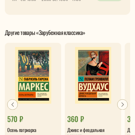
Другие товары «Зарубежная классика»
570 ₽
360 ₽
33
Осень патриарха
Дживс и феодальная
Двад