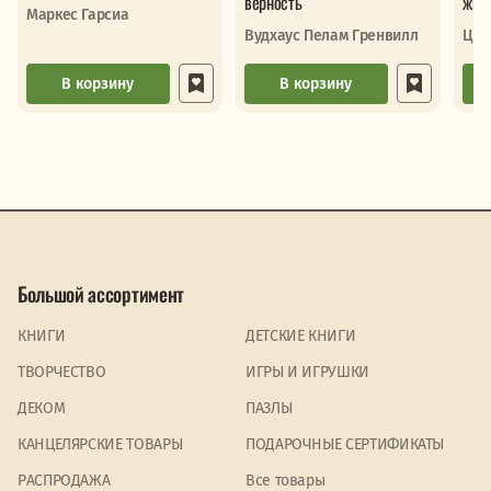
верность
жиз
Маркес Гарсиа
Вудхаус Пелам Гренвилл
Цве
В корзину
В корзину
Большой ассортимент
КНИГИ
ДЕТСКИЕ КНИГИ
ТВОРЧЕСТВО
ИГРЫ И ИГРУШКИ
ДЕКОМ
ПАЗЛЫ
КАНЦЕЛЯРСКИЕ ТОВАРЫ
ПОДАРОЧНЫЕ СЕРТИФИКАТЫ
PАСПРОДАЖА
Все товары