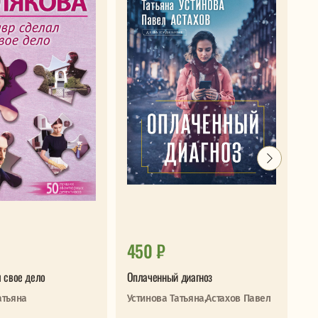
450 ₽
7
 свое дело
Оплаченный диагноз
Сл
атьяна
Устинова Татьяна,Астахов Павел
Бр