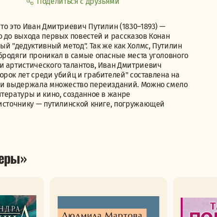
Поделиться с друзьями
то это Иван Дмитриевич Путилин (1830–1893) —
о до выхода первых повестей и рассказов Конан
ый "дедуктивный метод". Так же как Холмс, Путилин
бродяги проникал в самые опасные места уголовного
и артистического талантов, Иван Дмитриевич
рок лет среди убийц и грабителей" составлена на
, и выдержала множество переизданий. Можно смело
тературы и кино, созданное в жанре
оисточнику — путилинской книге, погружающей
леры»