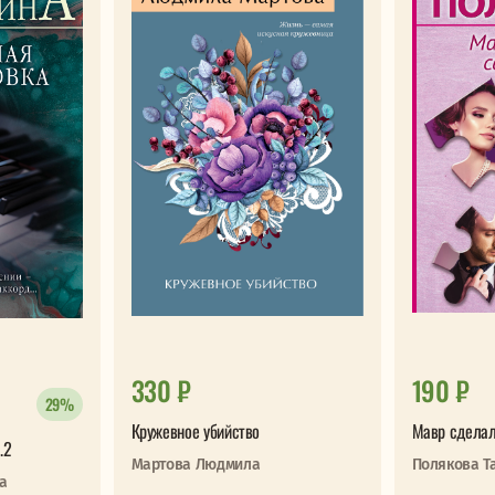
330 ₽
190 ₽
29%
Кружевное убийство
Мавр сделал
.2
Мартова Людмила
Полякова Т
а