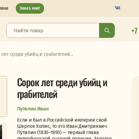
авка
Заказ книг
+7
 лет среди убийц и грабителей...
Сорок лет среди убийц и
грабителей
Путилин Иван
Если и был в Российской империи свой
Шерлок Холмс, то это Иван Дмитриевич
Путилин (1830–1893) — первый глава
петербургской сыскной полиции. Задолго...