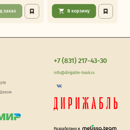
д заказ
В корзину
+7 (831) 217-43-30
info@dirigable-book.ru
арта
 Деком
Разработано в