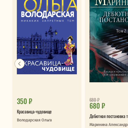
350 ₽
680
₽
680 ₽
Красавица-чудовище
Дебютная постановка т
Володарская Ольга
Маринина Александр