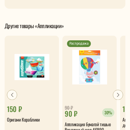
Другие товары «Аппликации»
Распродажа
150 ₽
13
90
₽
90 ₽
30%
Оригами Кораблики
Апп
Аппликация бумагой тишью
дер
Воздушный шар 46890