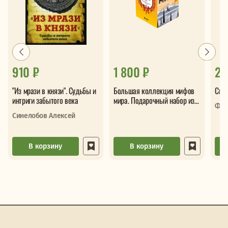
910 ₽
1 800 ₽
2 
"Из мрази в князи". Судьбы и
Большая коллекция мифов
Свят
интриги забытого века
мира. Подарочный набор из 6
Фат
книг (японские, египетские,
Синелобов Алексей
славянские, скандинавские,
корейские, кельтские мифы)
В корзину
В корзину