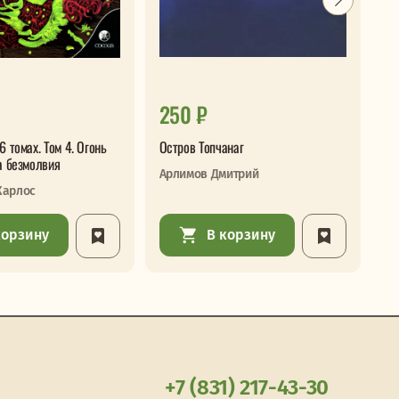
250 ₽
3
6 томах. Том 4. Огонь
Остров Топчанаг
Дв
а безмолвия
Арлимов Дмитрий
Ан
Карлос
корзину
В корзину
+7 (831) 217-43-30