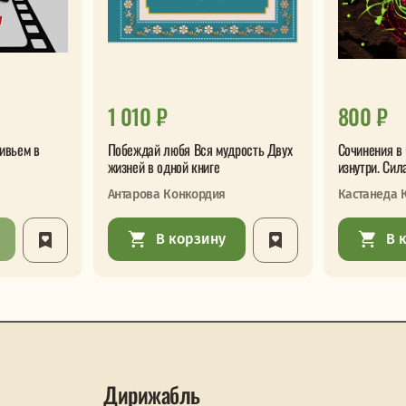
1 010 ₽
800 ₽
ивьем в
Побеждай любя Вся мудрость Двух
Сочинения в 
жизней в одной книге
изнутри. Сил
Антарова Конкордия
Кастанеда 
В корзину
В 
Дирижабль