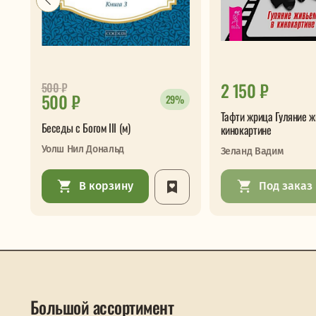
2 150 ₽
500
₽
500 ₽
29%
Тафти жрица Гуляние ж
Беседы с Богом III (м)
кинокартине
Уолш Нил Дональд
Зеланд Вадим
В корзину
Под заказ
Большой ассортимент