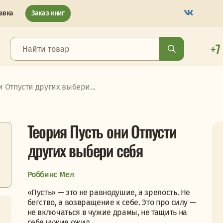
авка
Заказ книг
+7
и Отпусти других выбери...
Теория Пусть они Отпусти
других выбери себя
Роббинс Мел
«Пусть» — это не равнодушие, а зрелость. Не
бегство, а возвращение к себе. Это про силу —
не включаться в чужие драмы, не тащить на
себе чужие ожид...