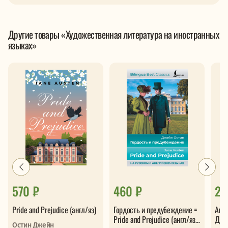
Другие товары «Художественная литература на иностранных
языках»
570 ₽
460 ₽
26
Pride and Prejudice (англ/яз)
Гордость и предубеждение =
Анг
Pride and Prejudice (англ/яз
Дома
Остин Джейн