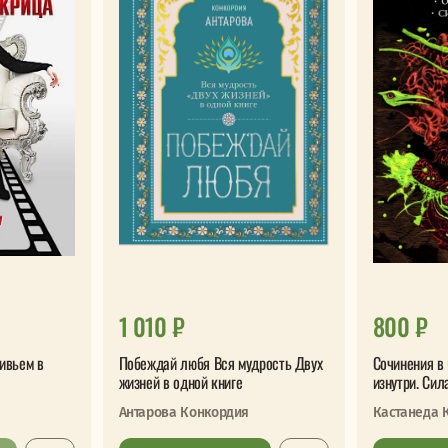
1 010 ₽
800 ₽
ивьем в
Побеждай любя Вся мудрость Двух
Сочинения в 
жизней в одной книге
изнутри. Сил
Антарова Конкордия
Кастанеда 