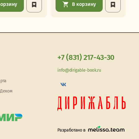
корзину
В корзину
+7 (831) 217-43-30
info@dirigable-book.ru
арта
 Деком
Разработано в