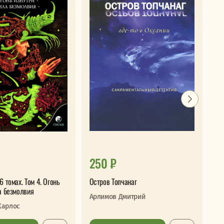
250 ₽
3
6 томах. Том 4. Огонь
Остров Топчанаг
Дв
а безмолвия
Арлимов Дмитрий
Ан
Карлос