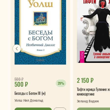
2 150 ₽
500
₽
500 ₽
29%
Тафти жрица Гуляние ж
Беседы с Богом III (м)
кинокартине
Уолш Нил Дональд
Зеланд Вадим