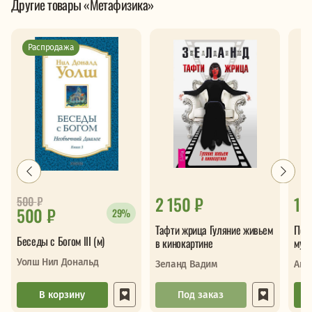
Другие товары «Метафизика»
Распродажа
2 150 ₽
1 
500
₽
500 ₽
29%
Тафти жрица Гуляние живьем
Поб
Беседы с Богом III (м)
в кинокартине
мудр
одно
Уолш Нил Дональд
Зеланд Вадим
Ант
В корзину
Под заказ