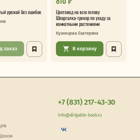
810 ₽
2
тый урожай без ошибок
Цветовод на всю голову
Се
Шпаргалка-трекер по уходу за
по
нна
комнатными растениями
и 
Кузнецова Екатерина
Га
д заказ
В корзину
+7 (831) 217-43-30
info@dirigable-book.ru
арта
 Деком