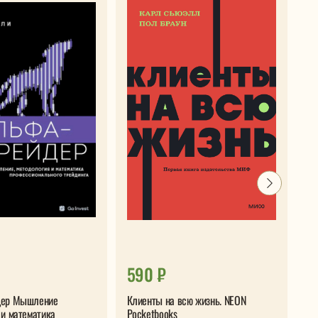
590 ₽
4
дер Мышление
Клиенты на всю жизнь. NEON
Ма
 и математика
Pocketbooks
ко