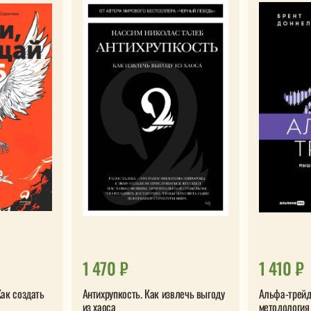
1 470 ₽
1 410 ₽
ак создать
Антихрупкость. Как извлечь выгоду
Альфа-трей
из хаоса
методология