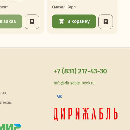
рент
Сьюэлл Карл
Зв
д заказ
В корзину
+7 (831) 217-43-30
info@dirigable-book.ru
арта
 Деком