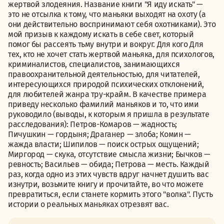
жертвой злодеяния. Название книги "Я иду искать" —
это не отсылка к тому, что маньяки выходят на охоту (а
они действительно воспринимают себя охотниками). Это
мой призыв к каждому искать в себе свет, который
помог бы рассеять тьму внутри и вокруг. Для кого Для
тех, кто не хочет стать жертвой маньяка, для психологов,
криминалистов, специалистов, занимающихся
правоохранительной деятельностью, для читателей,
интересующихся природой психических отклонений,
для любителей жанра тру-крайм. В качестве примера
приведу несколько фамилий маньяков и то, что ими
руководило (выводы, к которым я пришла в результате
расследования): Петров-Комаров — жадность;
Пичушкин — гордыня; Драганер — злоба; Комин —
жажда власти; Шипилов — поиск острых ощущений;
Миргород — скука, отсутствие смысла жизни; Бычков —
ревность; Васильев — обида; Петрова — месть. Каждый
раз, когда одно из этих чувств вдруг начнет душить вас
изнутри, возьмите книгу и прочитайте, во что можете
превратиться, если станете кормить этого "волка". Пусть
истории о реальных маньяках отрезвят вас.