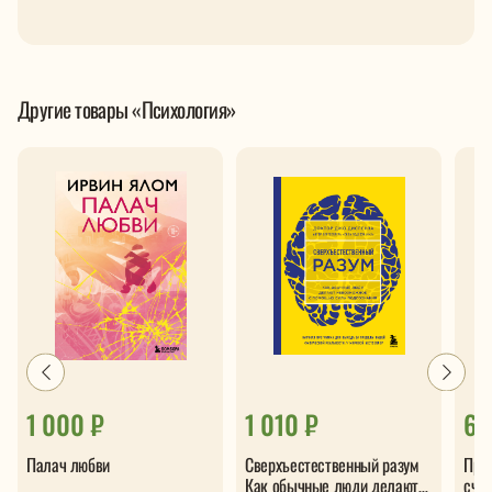
Другие товары «Психология»
1 000 ₽
1 010 ₽
69
Палач любви
Сверхъестественный разум
Про
Как обычные люди делают
сча