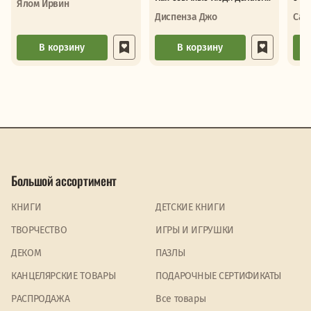
Ялом Ирвин
невозможное с помощью
сло
Диспенза Джо
Сав
силы подс
В корзину
В корзину
Большой ассортимент
КНИГИ
ДЕТСКИЕ КНИГИ
ТВОРЧЕСТВО
ИГРЫ И ИГРУШКИ
ДЕКОМ
ПАЗЛЫ
КАНЦЕЛЯРСКИЕ ТОВАРЫ
ПОДАРОЧНЫЕ СЕРТИФИКАТЫ
PАСПРОДАЖА
Все товары