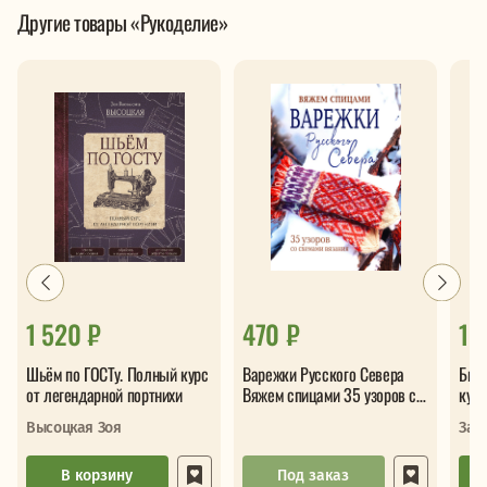
Другие товары «Рукоделие»
1 520 ₽
470 ₽
1 
Шьём по ГОСТу. Полный курс
Варежки Русского Севера
Бисе
от легендарной портнихи
Вяжем спицами 35 узоров со
курс
схемами вязания
бисером с 
Высоцкая Зоя
Зай
инст
кла
В корзину
Под заказ