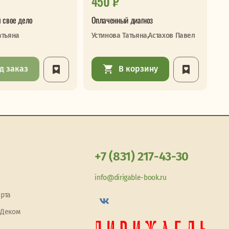
450 ₽
7
 свое дело
Оплаченный диагноз
Сл
атьяна
Устинова Татьяна,Астахов Павел
Бр
д заказ
В корзину
+7 (831) 217-43-30
info@dirigable-book.ru
арта
 Деком