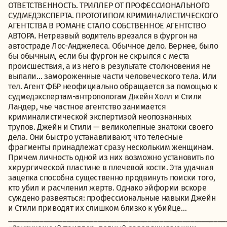
ОТВЕТСТВЕННОСТЬ. ТРИЛЛЕР ОТ ПРОФЕССИОНАЛЬНОГО
СУДМЕДЭКСПЕРТА. ПРОТОТИПОМ КРИМИНАЛИСТИЧЕСКОГО
АГЕНТСТВА В РОМАНЕ СТАЛО СОБСТВЕННОЕ АГЕНТСТВО
АВТОРА. Нетрезвый водитель врезался в фургон на
автостраде Лос-Анджелеса. Обычное дело. Вернее, было
бы обычным, если бы фургон не скрылся с места
происшествия, а из него в результате столкновения не
выпали… замороженные части человеческого тела. Или
тел. Агент ФБР неофициально обращается за помощью к
судмедэкспертам-антропологам Джейн Холл и Стили
Ландер, чье частное агентство занимается
криминалистической экспертизой неопознанных
трупов. Джейн и Стили — великолепные знатоки своего
дела. Они быстро устанавливают, что телесные
фрагменты принадлежат сразу нескольким женщинам.
Причем личность одной из них возможно установить по
хирургической пластине в плечевой кости. Эта удачная
зацепка способна существенно продвинуть поиски того,
кто убил и расчленил жертв. Однако эйфории вскоре
суждено развеяться: профессиональные навыки Джейн
и Стили приводят их слишком близко к убийце…
________________________________________________________