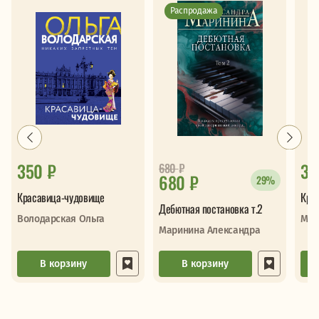
Распродажа
350 ₽
33
680
₽
680 ₽
29%
Красавица-чудовище
Кру
Дебютная постановка т.2
Володарская Ольга
Мар
Маринина Александра
В корзину
В корзину