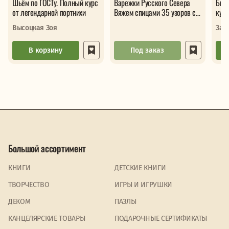
Шьём по ГОСТу. Полный курс
Варежки Русского Севера
Бисе
от легендарной портнихи
Вяжем спицами 35 узоров со
курс
схемами вязания
бисером с 
Высоцкая Зоя
Зай
инст
кла
В корзину
Под заказ
Большой ассортимент
КНИГИ
ДЕТСКИЕ КНИГИ
ТВОРЧЕСТВО
ИГРЫ И ИГРУШКИ
ДЕКОМ
ПАЗЛЫ
КАНЦЕЛЯРСКИЕ ТОВАРЫ
ПОДАРОЧНЫЕ СЕРТИФИКАТЫ