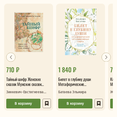
710 ₽
1 840 ₽
73
Тайный шифр Женских
Билет в глубину души
Кино
сказок Мужских сказок
Метафорические
Мет
Сказки отношений
ассоциативные карты
филь
Зинкевич-Евстигнеева
Батаева Эльмира
Жел
сам
Татьяна
В корзину
В корзину