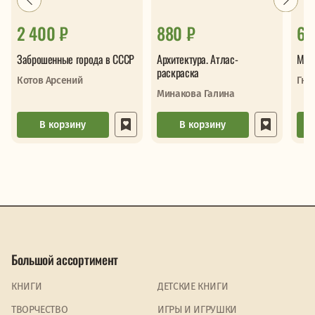
2 400 ₽
880 ₽
6 
Заброшенные города в СССР
Архитектура. Атлас-
Мир
раскраска
Котов Арсений
Гне
Минакова Галина
В корзину
В корзину
Большой ассортимент
КНИГИ
ДЕТСКИЕ КНИГИ
ТВОРЧЕСТВО
ИГРЫ И ИГРУШКИ