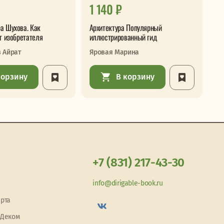
1 140 ₽
1
а Шухова. Как
Архитектура Популярный
Ба
г изобретателя
иллюстрированный гид
Уи
в Айрат
Яровая Марина
корзину
В корзину
+7 (831) 217-43-30
info@dirigable-book.ru
арта
 Деком