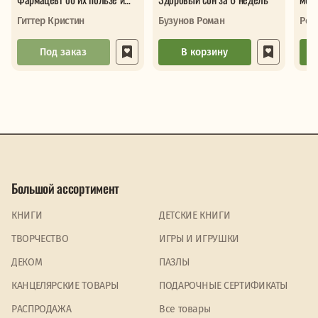
вреде
Про
Гиттер Кристин
Бузунов Роман
Реб
заб
Под заказ
В корзину
Большой ассортимент
КНИГИ
ДЕТСКИЕ КНИГИ
ТВОРЧЕСТВО
ИГРЫ И ИГРУШКИ
ДЕКОМ
ПАЗЛЫ
КАНЦЕЛЯРСКИЕ ТОВАРЫ
ПОДАРОЧНЫЕ СЕРТИФИКАТЫ
PАСПРОДАЖА
Все товары