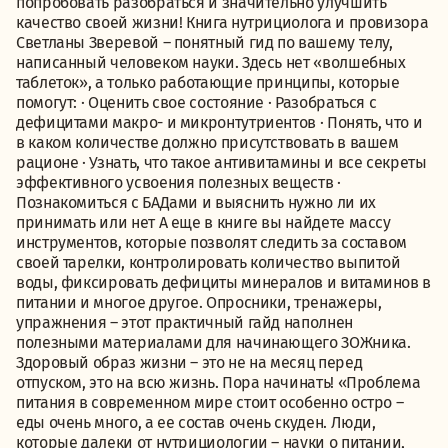
попробовать разобраться и значительно улучшить
качество своей жизни! Книга нутрициолога и провизора
Светланы Зверевой – понятный гид по вашему телу,
написанный человеком науки. Здесь нет «волшебных
таблеток», а только работающие принципы, которые
помогут: · Оценить свое состояние · Разобраться с
дефицитами макро- и микронтутриентов · Понять, что и
в каком количестве должно присутствовать в вашем
рационе · Узнать, что такое антивитамины и все секреты
эффективного усвоения полезных веществ ·
Познакомиться с БАДами и выяснить нужно ли их
принимать или нет А еще в книге вы найдете массу
инструментов, которые позволят следить за составом
своей тарелки, контролировать количество выпитой
воды, фиксировать дефициты минералов и витаминов в
питании и многое другое. Опросники, тренажеры,
упражнения – этот практичный гайд наполнен
полезными материалами для начинающего ЗОЖника.
Здоровый образ жизни – это не на месяц перед
отпуском, это на всю жизнь. Пора начинать! «Проблема
питания в современном мире стоит особенно остро –
еды очень много, а ее состав очень скуден. Люди,
которые далеки от нутрициологии – науки о питании,