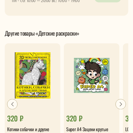
пн - сб: 10:00 — 20:00 вс: 10:00 - 19:00
Другие товары «Детские раскраски»
320 ₽
320 ₽
38
Котики собачки и другие
Super А4 Зацени крутые
LOL 