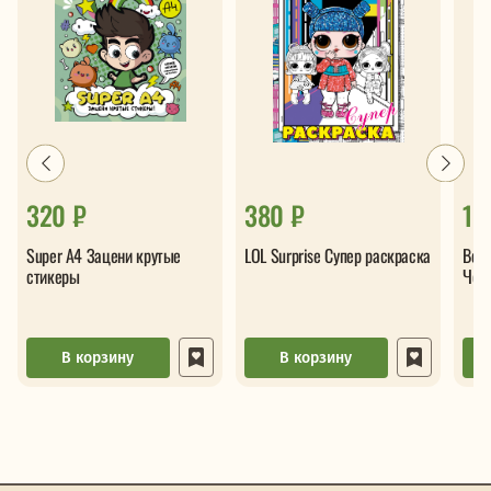
320 ₽
380 ₽
18
Super А4 Зацени крутые
LOL Surprise Супер раскраска
Вод
стикеры
Чеб
В корзину
В корзину