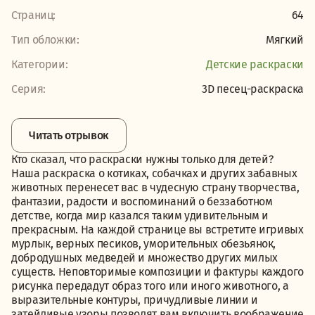
Страниц:
64
Тип обложки:
Мягкий
Категории:
Детские раскраски
Серия:
3D песец-раскраска
Читать отрывок
Кто сказал, что раскраски нужны только для детей?
Наша раскраска о котиках, собачках и других забавных
животных перенесет вас в чудесную страну творчества,
фантазии, радости и воспоминаний о беззаботном
детстве, когда мир казался таким удивительным и
прекрасным. На каждой странице вы встретите игривых
мурлык, верных песиков, уморительных обезьянок,
добродушных медведей и множество других милых
существ. Неповторимые композиции и фактуры каждого
рисунка передадут образ того или иного животного, а
выразительные контуры, причудливые линии и
затейливые узоры позволят вам включить воображение