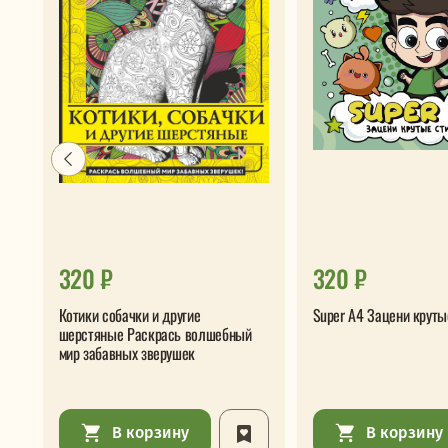
320 ₽
320 ₽
Котики собачки и другие
Super А4 Зацени круты
шерстяные Раскрась волшебный
мир забавных зверушек
В корзину
В корзину