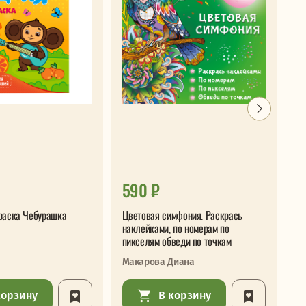
590 ₽
8
раска Чебурашка
Цветовая симфония. Раскрась
Од
наклейками, по номерам по
ко
пикселям обведи по точкам
Макарова Диана
корзину
В корзину