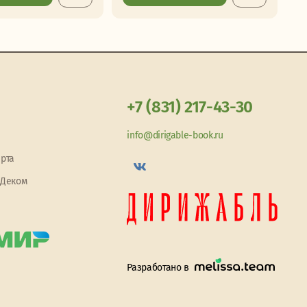
+7 (831) 217-43-30
info@dirigable-book.ru
арта
 Деком
Разработано в