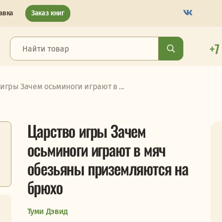
авка
Заказ книг
+7
игры Зачем осьминоги играют в ...
Царство игры Зачем
осьминоги играют в мяч
обезьяны приземляются на
брюхо
Туми Дэвид