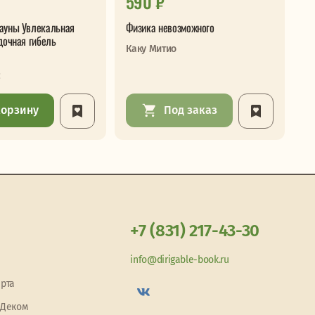
590 ₽
1
ауны Увлекальная
Физика невозможного
Ка
дочная гибель
зо
Каку Митио
жи
с
Жу
корзину
Под заказ
+7 (831) 217-43-30
info@dirigable-book.ru
арта
 Деком