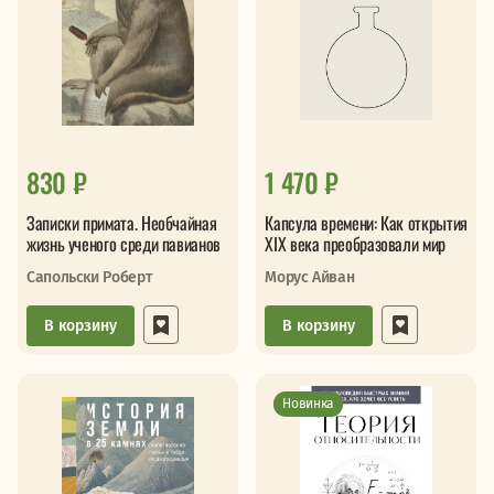
830 ₽
1 470 ₽
Записки примата. Необчайная
Капсула времени: Как открытия
жизнь ученого среди павианов
XIX века преобразовали мир
Сапольски Роберт
Морус Айван
В корзину
В корзину
Новинка