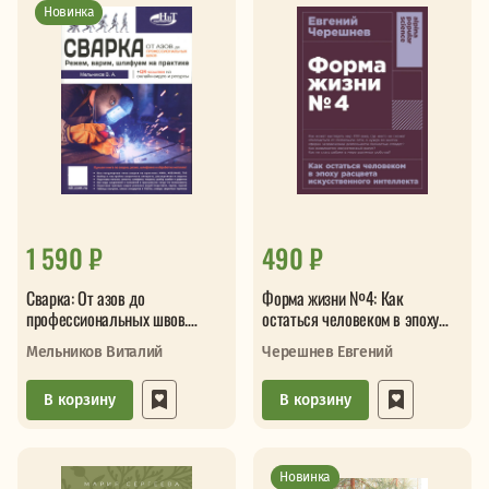
Новинка
1 590 ₽
490 ₽
Сварка: От азов до
Форма жизни №4: Как
профессиональных швов.
остаться человеком в эпоху
Режем, варим, шлифуем на
расцвета искусственного
Мельников Виталий
Черешнев Евгений
практие
интеллект
В корзину
В корзину
Новинка