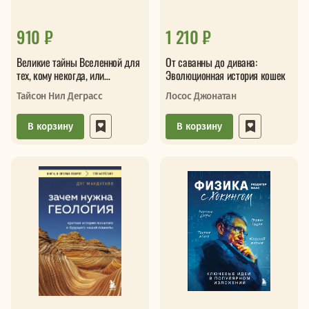
910 ₽
1 210 ₽
Великие тайны Вселенной для
От саванны до дивана:
тех, кому некогда, или
Эволюционная история кошек
Астрофизика с космической
Тайсон Нил Деграсс
Лосос Джонатан
скоростью
В корзину
В корзину