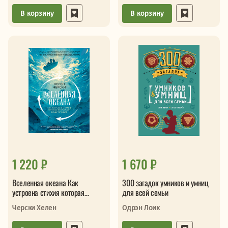
В корзину
В корзину
1 220 ₽
1 670 ₽
Вселенная океана Как
300 загадок умников и умниц
устроена стихия которая
для всей семьи
формирует нашу планету
Черски Хелен
Одрэн Лоик