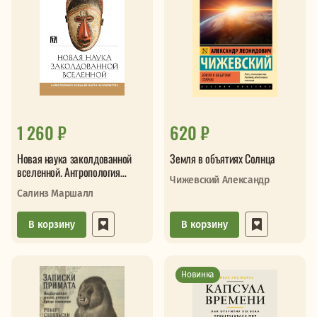
1 260 ₽
620 ₽
Новая наука заколдованной
Земля в объятиях Солнца
вселенной. Антропология
Чижевский Александр
большей части человечества
Салинз Маршалл
В корзину
В корзину
Новинка