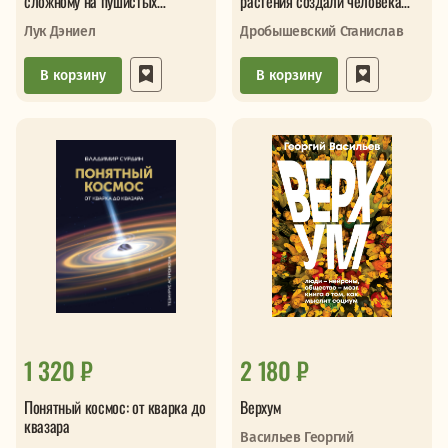
сложному на пушистых
растения создали человека
примерах
Цветочки-ягодки
Лук Дэниел
Дробышевский Станислав
В корзину
В корзину
1 320 ₽
2 180 ₽
Понятный космос: от кварка до
Верхум
квазара
Васильев Георгий