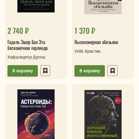
2 740 ₽
1 370 ₽
Гедель Эшер Бах Эта
Высокомерная обезьяна
бесконечная гирлянда
Уэбб Кристин
Хофштадтер Дуглас
В корзину
В корзину