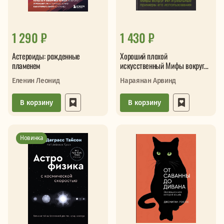
1 290 ₽
1 430 ₽
Астероиды: рожденные
Хороший плохой
пламенем
искусственный Мифы вокруг
ИИ и реальные примеры его
Еленин Леонид
Нараянан Арвинд
использования
В корзину
В корзину
Новинка