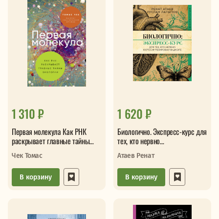
1 310 ₽
1 620 ₽
Первая молекула Как РНК
Биологично. Экспресс-курс для
раскрывает главные тайны
тех, кто нервно
биологии
фотосинтезировал в школе
Чек Томас
Атаев Ренат
В корзину
В корзину