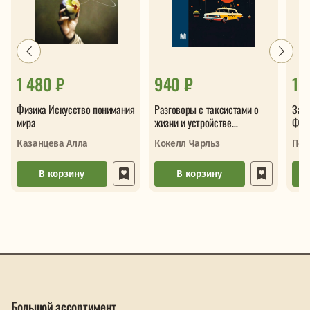
1 480 ₽
940 ₽
1 
Физика Искусство понимания
Разговоры с таксистами о
Зани
мира
жизни и устройстве
Физи
Вселенной
Аст
Казанцева Алла
Кокелл Чарльз
Пер
В корзину
В корзину
Большой ассортимент