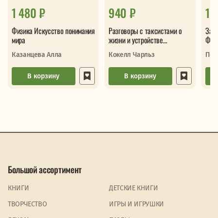
1 480 ₽
940 ₽
1 
Физика Искусство понимания
Разговоры с таксистами о
Зани
мира
жизни и устройстве
Физи
Вселенной
Аст
Казанцева Алла
Кокелл Чарльз
Пер
В корзину
В корзину
Большой ассортимент
КНИГИ
ДЕТСКИЕ КНИГИ
ТВОРЧЕСТВО
ИГРЫ И ИГРУШКИ