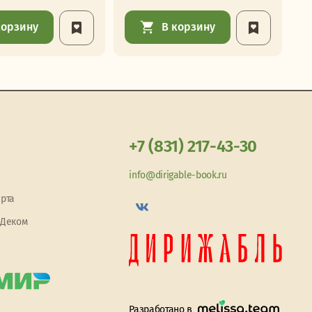
корзину
В корзину
+7 (831) 217-43-30
info@dirigable-book.ru
арта
 Деком
Разработано в