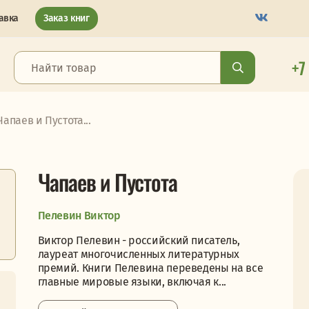
авка
Заказ книг
+7
Чапаев и Пустота...
Чапаев и Пустота
Пелевин Виктор
Виктор Пелевин - российский писатель,
лауреат многочисленных литературных
премий. Книги Пелевина переведены на все
главные мировые языки, включая к...