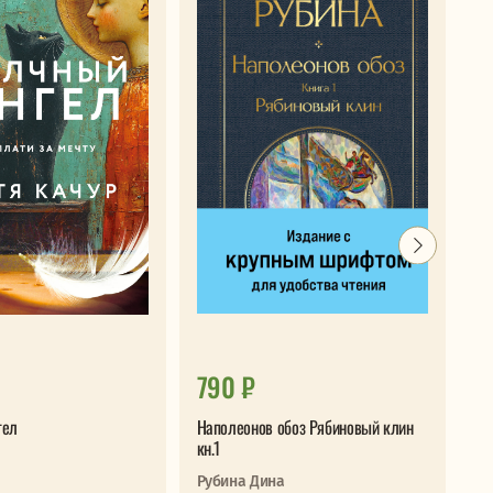
790 ₽
9
гел
Наполеонов обоз Рябиновый клин
Си
кн.1
Аб
Рубина Дина