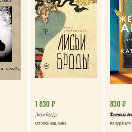
1 830 ₽
830 ₽
Лисьи броды
Желчный Ан
Старобинец Анна
Качур Катя