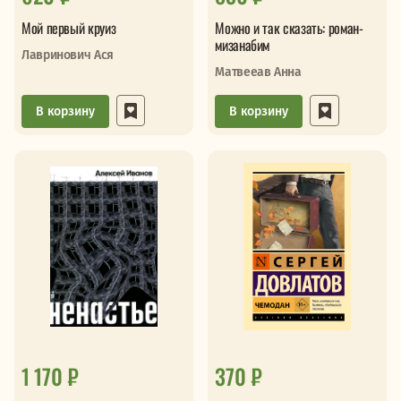
Мой первый круиз
Можно и так сказать: роман-
мизанабим
Лавринович Ася
Матвееав Анна
В корзину
В корзину
1 170 ₽
370 ₽