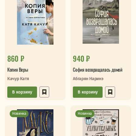
860 ₽
940 ₽
Копия Веры
София возвращалась домой
Качур Катя
Абгарян Наринэ
В корзину
В корзину
Новинка
Новинка