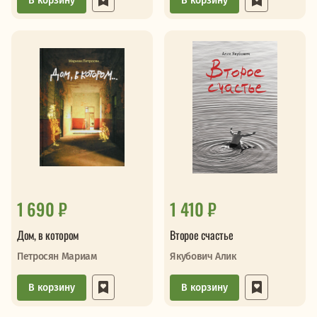
В корзину
В корзину
1 690 ₽
1 410 ₽
Дом, в котором
Второе счастье
Петросян Мариам
Якубович Алик
В корзину
В корзину