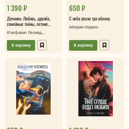
1 390 ₽
650 ₽
Дачники. Любовь, дружба,
С неба упали три яблока
семейные тайны, летние
Абгарян Наринэ
романы и комары - в рассказах
Юзефович Леонид,
современных писателей
Матвеева Анна
В корзину
В корзину