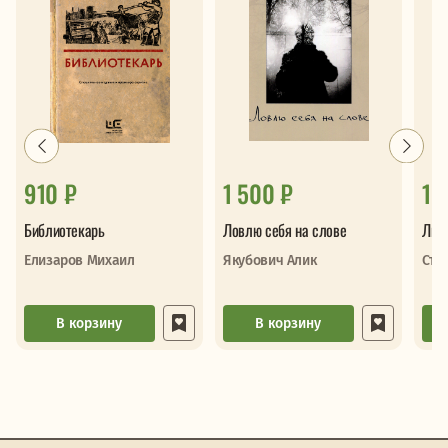
910 ₽
1 500 ₽
1 
Библиотекарь
Ловлю себя на слове
Лис
Елизаров Михаил
Якубович Алик
Ста
В корзину
В корзину