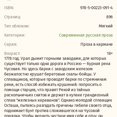
ISBN:
978-5-00223-091-4
Страниц:
896
Тип обложки:
Мягкий
Категории:
Современная русская проза
Серия:
Проза в кармане
Возраст:
18+
1778 год. Урал дымит горными заводами, для которых
существует только одна дорога в Россию — бурная река
Чусовая. Но здесь барки с заводским железом
безжалостно крушат береговые скалы-бойцы. У
сплавщиков, которые проводят барки по стремнинам
реки, есть способ избежать крушений: попросить о
помощи старцев, что правят Рекой из тайных
раскольничьих скитов и держат в кулаке грандиозный
сплав "железных караванов". Однако молодой сплавщик
Осташа, пытаясь разгадать причины гибели своего отца,
поднимает бунт против сложившегося на Чусовой
порядка. Чтобы вернуть честное имя себе и отцу, он