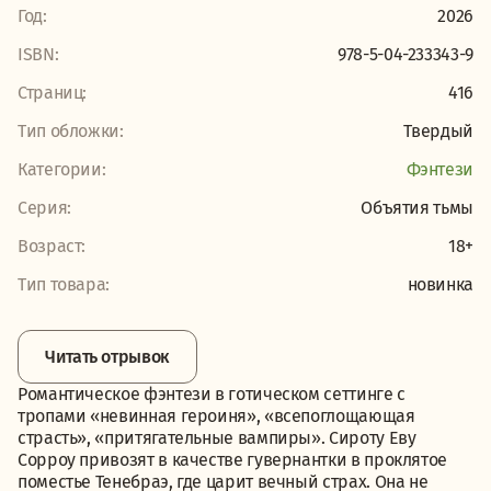
Год:
2026
ISBN:
978-5-04-233343-9
Страниц:
416
Тип обложки:
Твердый
Категории:
Фэнтези
Серия:
Объятия тьмы
Возраст:
18+
Тип товара:
новинка
Читать отрывок
Романтическое фэнтези в готическом сеттинге с
тропами «невинная героиня», «всепоглощающая
страсть», «притягательные вампиры». Сироту Еву
Сорроу привозят в качестве гувернантки в проклятое
поместье Тенебраэ, где царит вечный страх. Она не