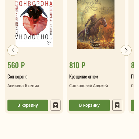
560 ₽
810 ₽
88
Сон ворона
Крещение огнем
Пол
Аникина Ксения
Сапковский Анджей
Сем
В корзину
В корзину