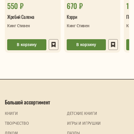
550 ₽
670 ₽
1 
Жребий Салема
Кэрри
Под
Кинг Стивен
Кинг Стивен
Кин
В корзину
В корзину
Большой ассортимент
КНИГИ
ДЕТСКИЕ КНИГИ
ТВОРЧЕСТВО
ИГРЫ И ИГРУШКИ
ДЕКОМ
ПАЗЛЫ