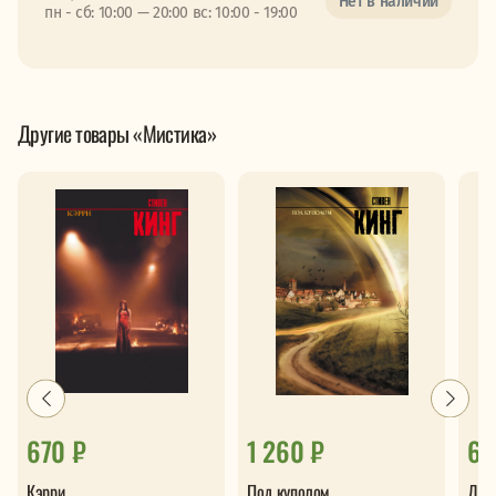
Нет в наличии
пн - сб: 10:00 — 20:00 вс: 10:00 - 19:00
Другие товары «Мистика»
670 ₽
1 260 ₽
65
Кэрри
Под куполом
Дол