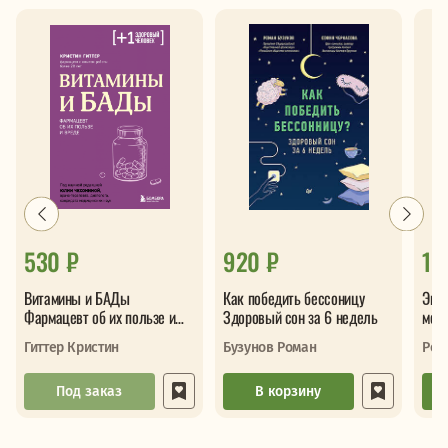
530 ₽
920 ₽
1 
Витамины и БАДы
Как победить бессоницу
Энц
Фармацевт об их пользе и
Здоровый сон за 6 недель
меди
вреде
Про
Гиттер Кристин
Бузунов Роман
Реб
заб
Под заказ
В корзину