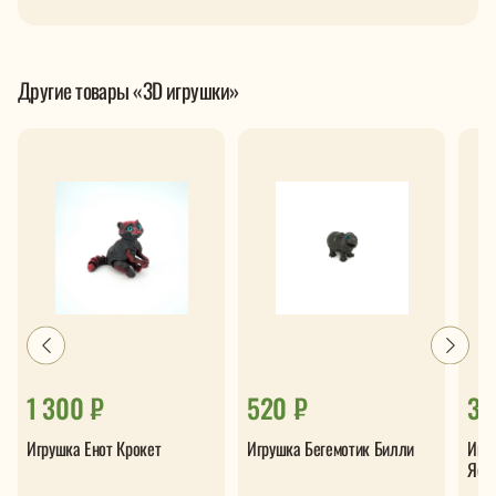
Другие товары «3D игрушки»
1 300 ₽
520 ₽
32
Игрушка Енот Крокет
Игрушка Бегемотик Билли
Игр
Яса