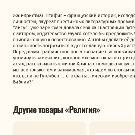
Жан-Кристиан Птифис – французский историк, исслед
личностей, лауреат престижных литературных премий
"Иисус" уже зарекомендовала себя как настоящий пут
с автором, издательство Fayard хотело бы предложить
приближенную к повествованию. А чтобы сделать её до
возможность погрузиться в достославную жизнь Христ
Перед вами графическое повествование с использован
упомянуть замечание, которое мне многократно приход
ах-ах, рассказывать о жизни Христа с помощью искусст
мы все только тем и занимаемся, что идем по стопам 
кто, если не Гутенберг с его фантастическим изобрет
Библии?"
Другие товары «Религия»