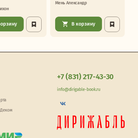
Мень Александр
ихон
корзину
В корзину
+7 (831) 217-43-30
info@dirigable-book.ru
арта
 Деком