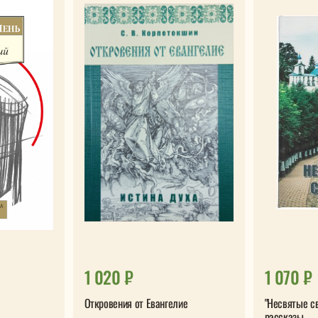
1 020 ₽
1 070 ₽
Откровения от Евангелие
"Несвятые св
рассказы