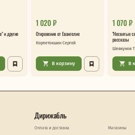
1 020 ₽
1 070 ₽
" и другие
Откровения от Евангелие
"Несвятые св
рассказы
Корпетокшин Сергей
Шевкунов Т
В корзину
В 
Дирижабль
Оплата и доставка
Магазины