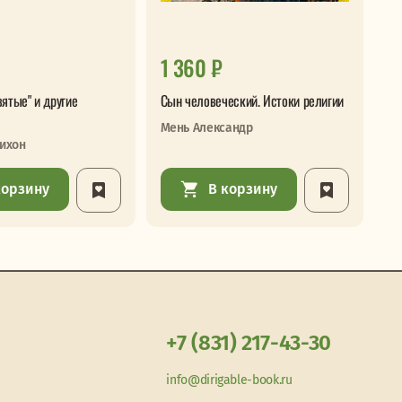
1 360 ₽
1
ятые" и другие
Сын человеческий. Истоки религии
Тр
Мень Александр
ихон
корзину
В корзину
+7 (831) 217-43-30
info@dirigable-book.ru