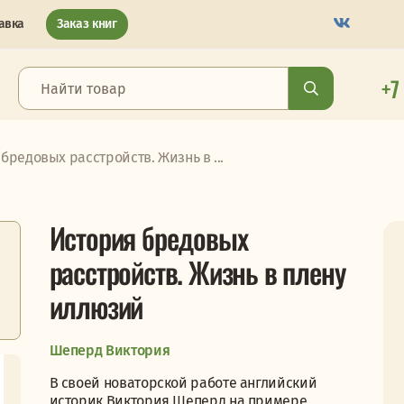
авка
Заказ книг
+7
бредовых расстройств. Жизнь в ...
История бредовых
расстройств. Жизнь в плену
иллюзий
Шеперд Виктория
В своей новаторской работе английский
историк Виктория Шеперд на примере