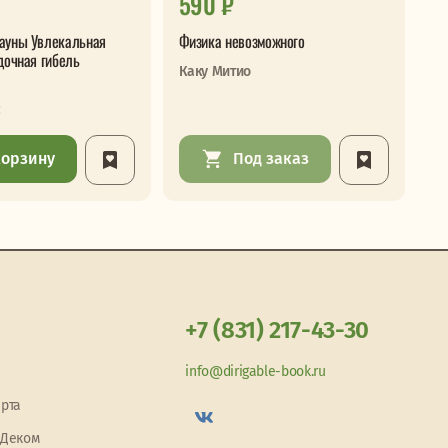
590 ₽
1
ауны Увлекальная
Физика невозможного
Ка
дочная гибель
зо
Каку Митио
жи
с
Жу
корзину
Под заказ
+7 (831) 217-43-30
info@dirigable-book.ru
арта
 Деком