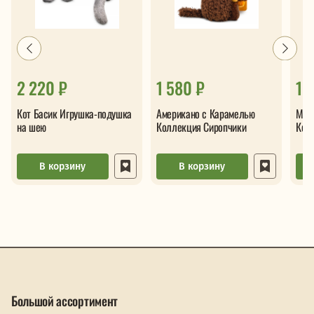
2 220 ₽
1 580 ₽
1 
Кот Басик Игрушка-подушка
Американо с Карамелью
Мол
на шею
Коллекция Сиропчики
Кол
В корзину
В корзину
Большой ассортимент