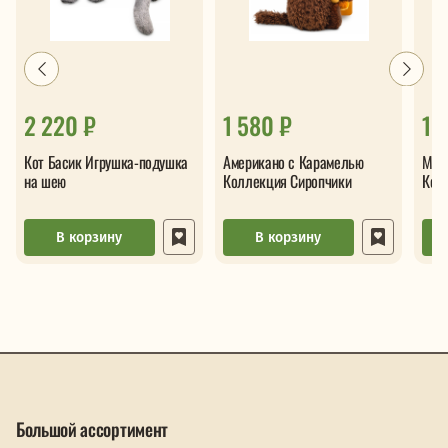
2 220 ₽
1 580 ₽
1 
Кот Басик Игрушка-подушка
Американо с Карамелью
Мол
на шею
Коллекция Сиропчики
Кол
В корзину
В корзину
Большой ассортимент