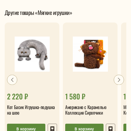
Другие товары «Мягкие игрушки»
2 220 ₽
1 580 ₽
1 
Кот Басик Игрушка-подушка
Американо с Карамелью
Мол
на шею
Коллекция Сиропчики
Кол
В корзину
В корзину