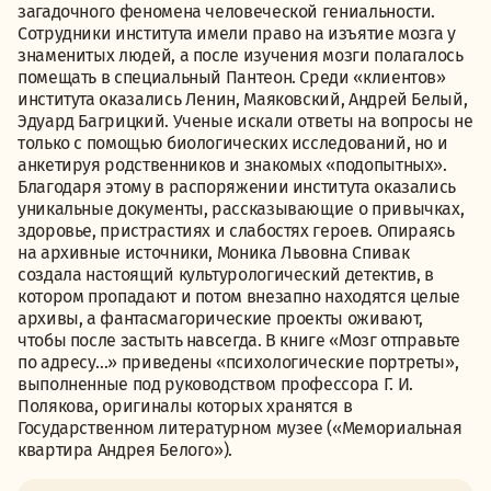
загадочного феномена человеческой гениальности.
Сотрудники института имели право на изъятие мозга у
знаменитых людей, а после изучения мозги полагалось
помещать в специальный Пантеон. Среди «клиентов»
института оказались Ленин, Маяковский, Андрей Белый,
Эдуард Багрицкий. Ученые искали ответы на вопросы не
только с помощью биологических исследований, но и
анкетируя родственников и знакомых «подопытных».
Благодаря этому в распоряжении института оказались
уникальные документы, рассказывающие о привычках,
здоровье, пристрастиях и слабостях героев. Опираясь
на архивные источники, Моника Львовна Спивак
создала настоящий культурологический детектив, в
котором пропадают и потом внезапно находятся целые
архивы, а фантасмагорические проекты оживают,
чтобы после застыть навсегда. В книге «Мозг отправьте
по адресу…» приведены «психологические портреты»,
выполненные под руководством профессора Г. И.
Полякова, оригиналы которых хранятся в
Государственном литературном музее («Мемориальная
квартира Андрея Белого»).