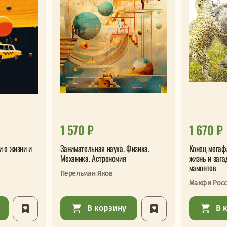
1 570 ₽
1 670 ₽
и о жизни и
Занимательная наука. Физика.
Конец мегаф
Механика. Астрономия
жизнь и зага
мамонтов
Перельман Яков
Макфи Рос
В корзину
В 