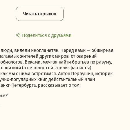
Читать отрывок
Поделиться с друзьями
ы, люди, видели инопланетян. Перед вами — обширная
лагаемых жителей других миров: от озарений
биологов. Веками, мечтая найти братьев по разуму,
политики (а не только писатели-фантасты)
 как мы с ними встретимся. Антон Первушин, историк
аучно-популярных книг, действительный член
нкт-Петербурга, рассказывает о том:
ым?
?