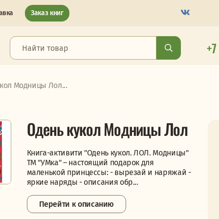
авка
Заказ книг
+7
кол Модницы Лол...
Одень кукол Модницы Лол
Книга-активити "Одень кукол. ЛОЛ. Модницы"
ТМ "УМка" – настоящий подарок для
маленькой принцессы: - вырезай и наряжай -
яркие наряды - описания обр...
Перейти к описанию