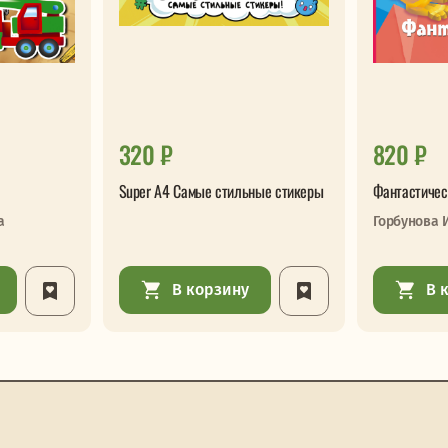
320 ₽
820 ₽
Super А4 Самые стильные стикеры
Фантастичес
а
Горбунова 
В корзину
В 