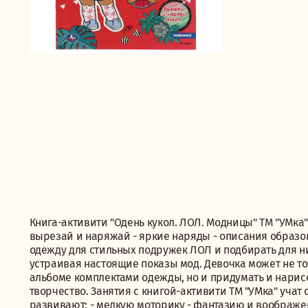
Книга-активити "Одень кукол. ЛОЛ. Модницы" ТМ "УМка
вырезай и наряжай - яркие наряды - описания образо
одежду для стильных подружек ЛОЛ и подбирать для ни
устраивая настоящие показы мод. Девочка может не т
альбоме комплектами одежды, но и придумать и нарис
творчество. Занятия с книгой-активити ТМ "УМка" уча
развивают: - мелкую моторику - фантазию и воображе