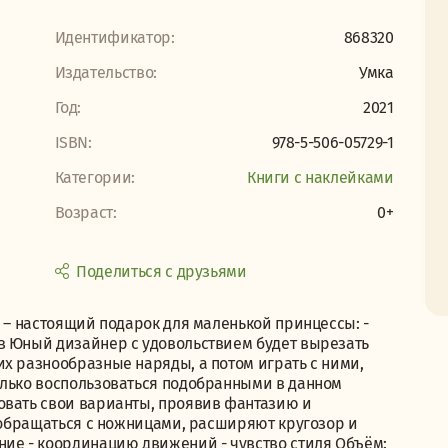
Идентификатор:
868320
Издательство:
Умка
Год:
2021
ISBN:
978-5-506-05729-1
Категории:
Книги с наклейками
Возраст:
0+
Поделиться с друзьями
" – настоящий подарок для маленькой принцессы: -
в Юный дизайнер с удовольствием будет вырезать
х разнообразные наряды, а потом играть с ними,
олько воспользоваться подобранными в данном
овать свои варианты, проявив фантазию и
т обращаться с ножницами, расширяют кругозор и
ние - координацию движений - чувство стиля Объём: