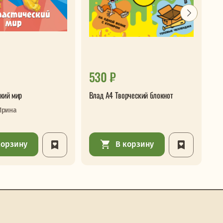
530 ₽
2
кий мир
Влад А4 Творческий блокнот
Ве
Ирина
корзину
В корзину