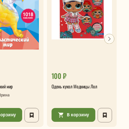
100 ₽
2
кий мир
Одень кукол Модницы Лол
Ве
Ирина
корзину
В корзину