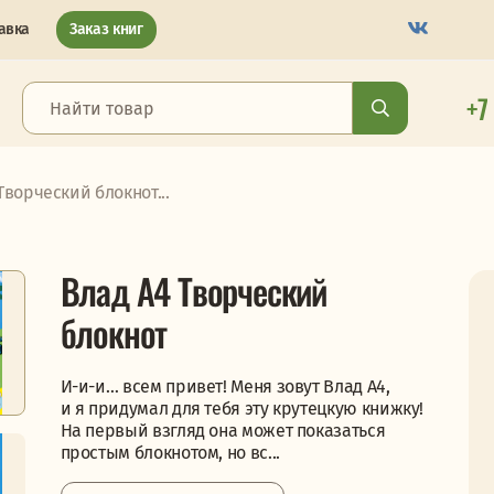
авка
Заказ книг
+7
Творческий блокнот...
Влад А4 Творческий
блокнот
И-и-и… всем привет! Меня зовут Влад А4,
и я придумал для тебя эту крутецкую книжку!
На первый взгляд она может показаться
простым блокнотом, но вс...