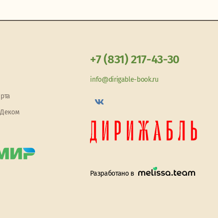
+7 (831) 217-43-30
info@dirigable-book.ru
арта
 Деком
Разработано в