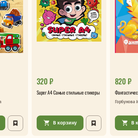
320 ₽
820 ₽
Super А4 Самые стильные стикеры
Фантастичес
а
Горбунова 
В корзину
В 