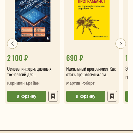
2 100 ₽
690 ₽
1 
Основы информационных
Идеальный программист Как
Экс
технологий для
стать профессионалом
Пан
неспециалистов Что
разработки ПО
Керниган Брайан
Мартин Роберт
происходит внутри машин
В корзину
В корзину