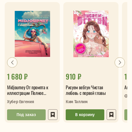
1 680 ₽
910 ₽
1 
Midjourney От промпта к
Рисуем вебтун Чистая
Акр
иллюстрации Полное
любовь с первой главы
Фос
руководство по работе с
Хубер Евгения
Ким Таллим
визуалом в не
Под заказ
В корзину