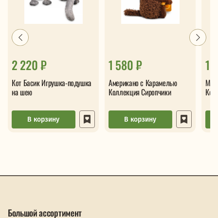
2 220 ₽
1 580 ₽
1 
Кот Басик Игрушка-подушка
Американо с Карамелью
Мол
на шею
Коллекция Сиропчики
Кол
В корзину
В корзину
Большой ассортимент