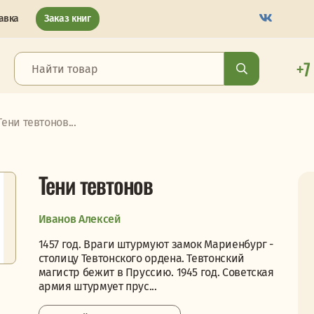
авка
Заказ книг
+7
Тени тевтонов...
Тени тевтонов
Иванов Алексей
1457 год. Враги штурмуют замок Мариенбург -
столицу Тевтонского ордена. Тевтонский
магистр бежит в Пруссию. 1945 год. Советская
армия штурмует прус...