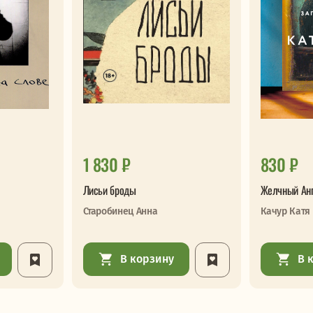
1 830 ₽
830 ₽
Лисьи броды
Желчный Ан
Старобинец Анна
Качур Катя
В корзину
В 