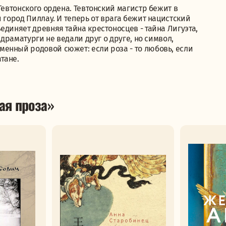
Тевтонского ордена. Тевтонский магистр бежит в
 город Пиллау. И теперь от врага бежит нацистский
единяет древняя тайна крестоносцев - тайна Лигуэта,
 драматурги не ведали друг о друге, но символ,
енный родовой сюжет: если роза - то любовь, если
атане.
ая проза»