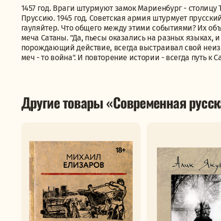
1457 год. Враги штурмуют замок Мариенбург - столицу 
Пруссию. 1945 год. Советская армия штурмует прусский
гауляйтер. Что общего между этими событиями? Их объ
меча Сатаны. "Да, пьесы оказались на разных языках, и
порождающий действие, всегда выстраивал свой неизм
меч - то война". И повторение истории - всегда путь к С
Другие товары «Современная русск