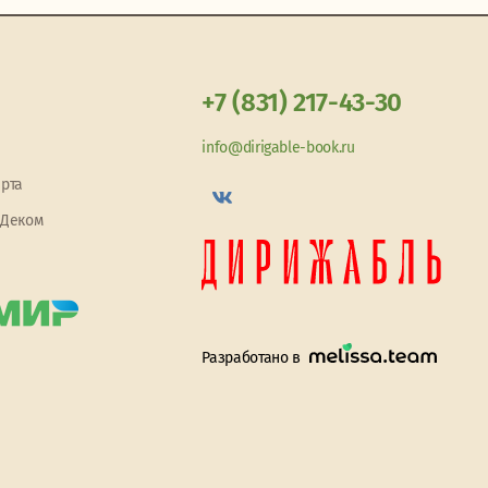
+7 (831) 217-43-30
info@dirigable-book.ru
арта
 Деком
Разработано в