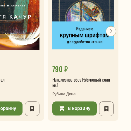
790 ₽
9
гел
Наполеонов обоз Рябиновый клин
Си
кн.1
Аб
Рубина Дина
корзину
В корзину