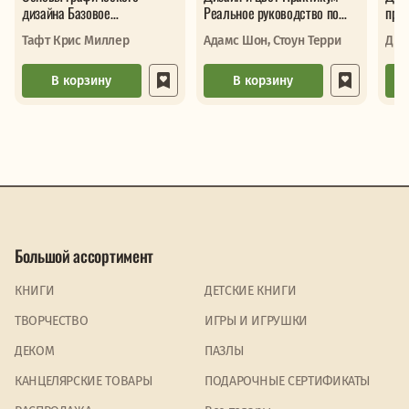
дизайна Базовое
Реальное руководство по
про
руководство для
использованию цвета в
Тафт Крис Миллер
Адамс Шон, Стоун Терри
Дре
начинающих
графическо
В корзину
В корзину
Большой ассортимент
КНИГИ
ДЕТСКИЕ КНИГИ
ТВОРЧЕСТВО
ИГРЫ И ИГРУШКИ
ДЕКОМ
ПАЗЛЫ
КАНЦЕЛЯРСКИЕ ТОВАРЫ
ПОДАРОЧНЫЕ СЕРТИФИКАТЫ