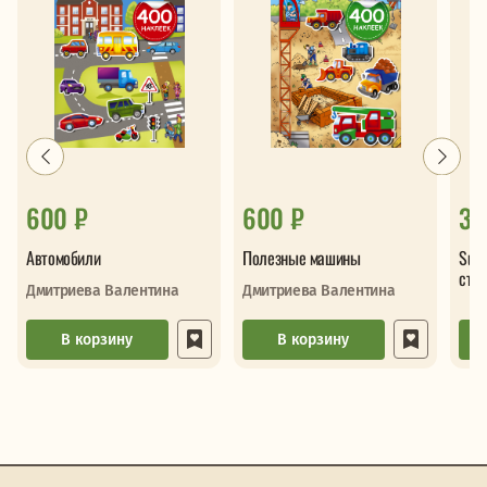
600 ₽
600 ₽
32
Автомобили
Полезные машины
Sup
сти
Дмитриева Валентина
Дмитриева Валентина
В корзину
В корзину